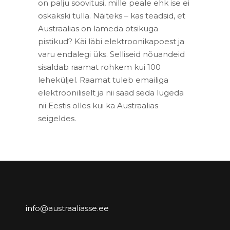
on palju soovitusi, mille peale ehk ise ei
oskakski tulla. Näiteks – kas teadsid, et
Austraalias on lameda otsikuga
pistikud? Käi läbi elektroonikapoest ja
varu endalegi üks. Selliseid nõuandeid
sisaldab raamat rohkem kui 100
leheküljel. Raamat tuleb emailiga
elektrooniliselt ja nii saad seda lugeda
nii Eestis olles kui ka Austraalias
seigeldes.
info@austraaliasse.ee