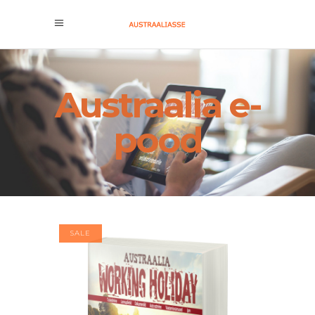
Austraalia e-
pood
SALE