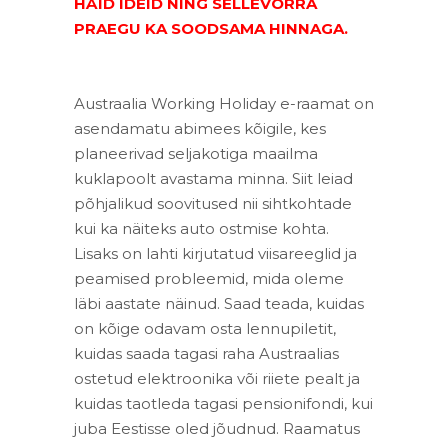
HÄID IDEID NING SELLEVÕRRA
PRAEGU KA SOODSAMA HINNAGA.
Austraalia Working Holiday e-raamat on
asendamatu abimees kõigile, kes
planeerivad seljakotiga maailma
kuklapoolt avastama minna. Siit leiad
põhjalikud soovitused nii sihtkohtade
kui ka näiteks auto ostmise kohta.
Lisaks on lahti kirjutatud viisareeglid ja
peamised probleemid, mida oleme
läbi aastate näinud. Saad teada, kuidas
on kõige odavam osta lennupiletit,
kuidas saada tagasi raha Austraalias
ostetud elektroonika või riiete pealt ja
kuidas taotleda tagasi pensionifondi, kui
juba Eestisse oled jõudnud. Raamatus