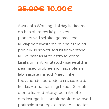
Algne
Praegun
25.00
€
10.00
€
hind
hind
oli:
on:
Austraalia Working Holiday käsiraamat
25.00€.
10.00€.
on hea abimees kõigile, kes
planeerivad seljakotiga maailma
kuklapoolt avastama minna. Siit leiad
põhjalikud soovitused nii sihtkohtade
kui ka näiteks auto ostmise kohta.
Lisaks on lahti kirjutatud viisareeglid ja
peamised probleemid, mida oleme
läbi aastate näinud. Näed linke
töövahendusbüroodele ja saad ideid,
kuidas Austraalias ringi liikuda. Samuti
oleme lisanud intervjuud mitmete
eestlastega, kes omalt poolt soovitavad
parimaid strateegiaid, mida Austraalias