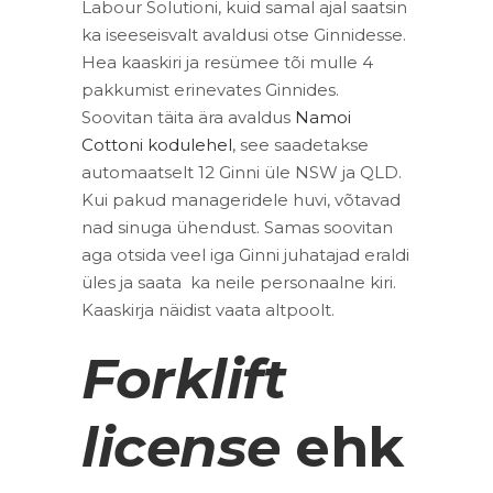
Labour Solutioni, kuid samal ajal saatsin
ka iseeseisvalt avaldusi otse Ginnidesse.
Hea kaaskiri ja resümee tõi mulle 4
pakkumist erinevates Ginnides.
Soovitan täita ära avaldus
Namoi
Cottoni kodulehel
, see saadetakse
automaatselt 12 Ginni üle NSW ja QLD.
Kui pakud manageridele huvi, võtavad
nad sinuga ühendust. Samas soovitan
aga otsida veel iga Ginni juhatajad eraldi
üles ja saata ka neile personaalne kiri.
Kaaskirja näidist vaata altpoolt.
Forklift
license
ehk