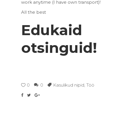
work
anytime
(I have own transport)!
All the best
Edukaid
otsinguid!
0
0
Kasulikud nipid
,
Töö