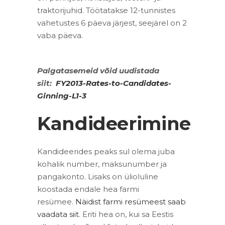
traktorijuhid. Töötatakse 12-tunnistes
vahetustes 6 päeva järjest, seejärel on 2
vaba päeva.
Palgatasemeid võid uudistada
siit:
FY2013-Rates-to-Candidates-
Ginning-L1-3
Kandideerimine
Kandideerides peaks sul olema juba
kohalik number, maksunumber ja
pangakonto. Lisaks on ülioluline
koostada endale hea farmi
resümee.
Näidist farmi resümeest saab
vaadata siit
. Eriti hea on, kui sa Eestis