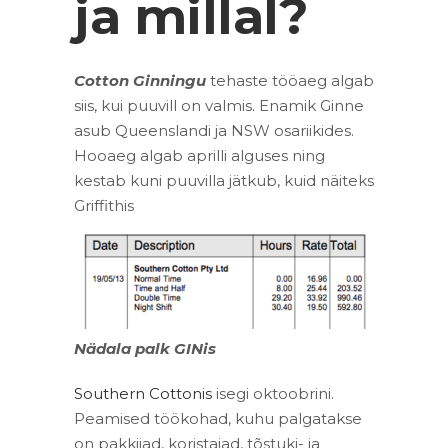
ja millal?
Cotton Ginningu
tehaste tööaeg algab
siis, kui puuvill on valmis. Enamik Ginne
asub Queenslandi ja NSW osariikides.
Hooaeg algab aprilli alguses ning
kestab kuni puuvilla jätkub, kuid näiteks
Griffithis
Nädala palk GINis
Southern Cottonis
isegi oktoobrini.
Peamised töökohad, kuhu palgatakse
on pakkijad, koristajad, tõstuki- ja