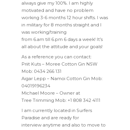
always give my 100%. I am highly
motivated and have no problem
working 3-6 months 12 hour shifts. I was
in military for 8 months straight and I
was working/training
from 6.am till 6.pm 6 days a week! It’s
all about the attitude and your goals!
As a reference you can contact:
Priit Kuts – Moree Cotton Gin NSW
Mob: 0434 266 131
Aigar Lepp – Namoi Cotton Gin Mob:
04019196234
Michael Moore – Owner at
Tree Trimming Mob: +1 808 342 4111
I am currently located in Surfers
Paradise and are
ready
for
interview
anytime
and also to move to