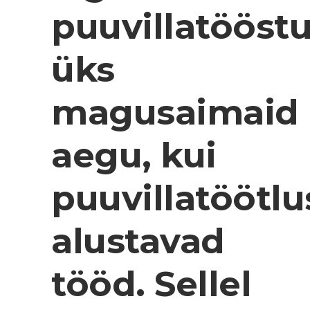
puuvillatööst
üks
magusaimaid
aegu, kui
puuvillatöötl
alustavad
tööd. Sellel