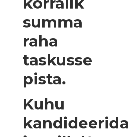
korralik
summa
raha
taskusse
pista.
Kuhu
kandideerida