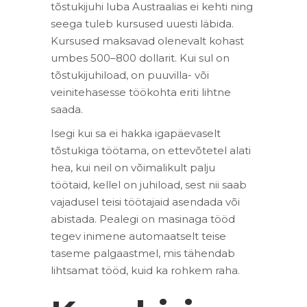
tõstukijuhi luba Austraalias ei kehti ning
seega tuleb kursused uuesti läbida.
Kursused maksavad olenevalt kohast
umbes 500–800 dollarit. Kui sul on
tõstukijuhiload, on puuvilla- või
veinitehasesse töökohta eriti lihtne
saada.
Isegi kui sa ei hakka igapäevaselt
tõstukiga töötama, on ettevõtetel alati
hea, kui neil on võimalikult palju
töötaid, kellel on juhiload, sest nii saab
vajadusel teisi töötajaid asendada või
abistada. Pealegi on masinaga tööd
tegev inimene automaatselt teise
taseme palgaastmel, mis tähendab
lihtsamat tööd, kuid ka rohkem raha.