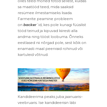
olles teed mõned fotod sellest, kuidas
sa maatööd teed, mida saaksid
resümee ilmestamiseks lisada.
Farmerite peamine probleem
on
backer
´id, kes pole kunagi füüsilist
tööd teinud ja kipuvad kiiresti alla
andma ning tööst loobuma. Õnneks
eestlased nii nõrgad pole, sest kõik on
enamasti maal peenraid rohinud või
kartuleid võtnud.
Kandideerima peaks juba jaanuaris–
veebruaris. Ise kandideerisin läbi